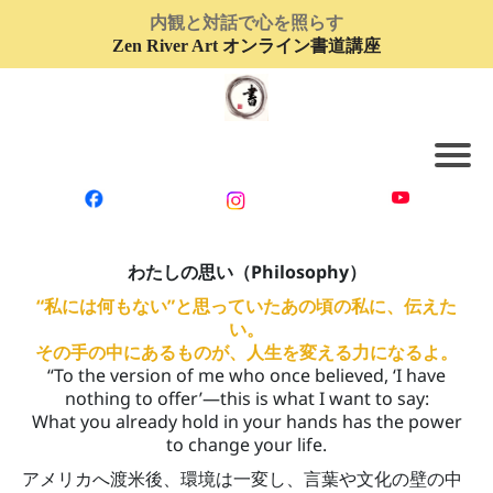
内観と対話で心を照らす
Zen River Art オンライン書道講座
ホー
ホ
ム
ム
ブロ
講
グ
座
お問
一
い合
覧
わせ
プ
オン
フ
わたしの思い（Philosophy）
ライ
ー
書道
“私には何もない”と思っていたあの頃の私に、伝えた
ブ
につ
い。
グ
いて
その手の中にあるものが、人生を変える力になるよ。
受
コ
“To the version of me who once believed, ‘I have
の
nothing to offer’—this is what I want to say:
ー
What you already hold in your hands has the power
れ
ス
to change your life.
一
お
覧
アメリカへ渡米後、環境は一変し、言葉や文化の壁の中
合