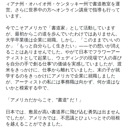
ィアナ州・オハイオ州・ケンタッキー州で書道教室を運
営。さらに世界中の方へオンライン講座で指導も行って
います。
今でこそアメリカで「書道家」として活動しています
が、最初からこの道を歩んでいたわけではありません。
大学卒業後は企業に就職。しかし、「このままでいいの
か」「もっと自分らしく生きたい」——その想いが消え
ることはありませんでした。やがて日本でフラワーアー
ティストとして起業し、ウェディングの現場で“人の喜び
を自分の手で創る仕事”の価値を実感していましたが、渡
米をきっかけに、仕事から離れていました。末の子が就
学するのをきっかけにアメリカで企業に就職しました
が、アーティストの私には事務職は向かず、何か道はな
いかと模索する中で、
「アメリカだからこそ、”書道” だ！」
日本では、敷居が高い書道界に飛び込む勇気は出ません
でしたが、アメリカでは、不思議とひょいっとその垣根
を越えることができました。