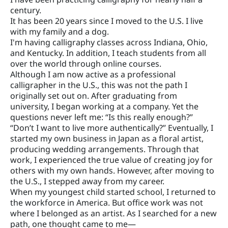
century.
It has been 20 years since I moved to the U.S. I live
with my family and a dog.
I'm having calligraphy classes across Indiana, Ohio,
and Kentucky. In addition, I teach students from all
over the world through online courses.
Although I am now active as a professional
calligrapher in the U.S., this was not the path I
originally set out on. After graduating from
university, I began working at a company. Yet the
questions never left me: “Is this really enough?”
“Don’t I want to live more authentically?” Eventually, I
started my own business in Japan as a floral artist,
producing wedding arrangements. Through that
work, I experienced the true value of creating joy for
others with my own hands. However, after moving to
the U.S., I stepped away from my career.
When my youngest child started school, I returned to
the workforce in America. But office work was not
where I belonged as an artist. As I searched for a new
path, one thought came to me—