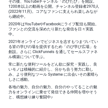
その後、YouTubeチャンネル「のびたび」を開設。
1200本以上の動画を公開。チャンネル登録者2970人
(2022年11月)。コアなファンに支えられ楽しみなが
ら継続中。
2020年はYouTubeやFacebookにライブ配信も開始。
ファンとの交流を深めたり新たな発信を日々実践
中。
2021年オンラインでビジネスを志すもつまづいてい
る皆の学びの場を提供するため「のび学び広場」を
創設。さらに ClickFunnels を通してセールスファネ
ル構築について学ぶ。
常に新たな便利ツールをどん欲に探究・実践し、良
いモノは積極的に紹介し、分かち合う努力に勤し
み、より便利なツール Systeme に出会いその素晴ら
しさに感動。
各地の魅力、自分の魅力、自分のやってることの魅
力をオンラインに乗せて発信できる仲間を増やそう
と、構想練り練り奮闘中♪