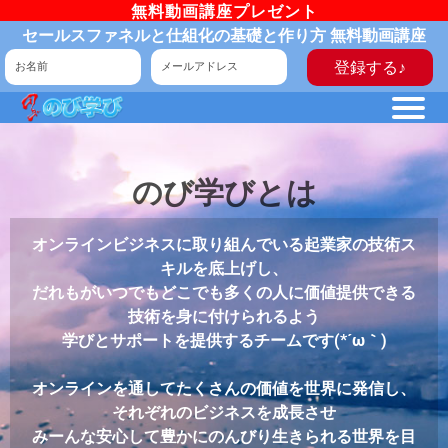
無料動画講座プレゼント
セールスファネルと仕組化の基礎と作り方 無料動画講座
登録する♪
のび学びとは
オンラインビジネスに取り組んでいる起業家の技術ス
キルを底上げし、
だれもがいつでもどこでも多くの人に価値提供できる
技術を身に付けられるよう
学びとサポートを提供するチームです(*´ω｀)
オンラインを通してたくさんの価値を世界に発信し、
それぞれのビジネスを成長させ
みーんな安心して豊かにのんびり生きられる世界を目