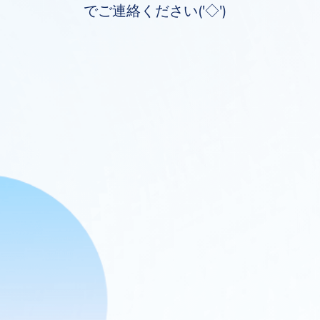
でご連絡ください('◇')ゞ