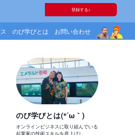
登録する♪
ビス
のび学びとは
お問い合わせ
のび学びとは(*´ω｀)
オンラインビジネスに取り組んでいる
起業家の技術スキルを底上げし、